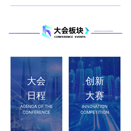
大会
创新
日程
大赛
AGENDA OF THE
INNOVATION
CONFERENCE
COMPETITION