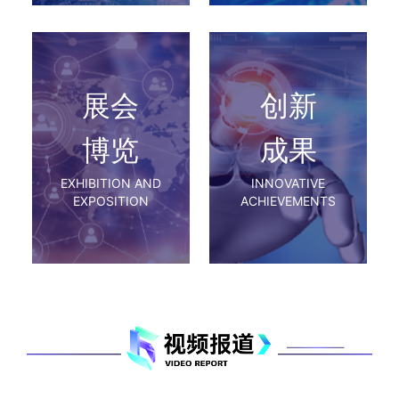
展会
创新
博览
成果
EXHIBITION AND
INNOVATIVE
EXPOSITION
ACHIEVEMENTS